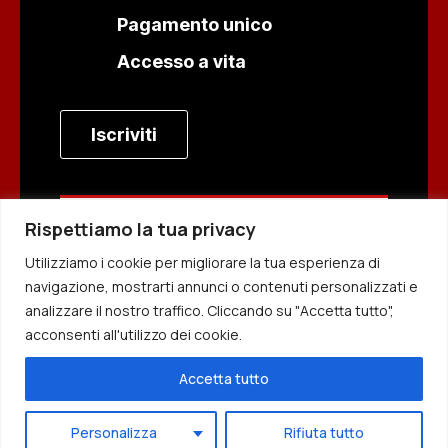
اردو
Pagamento unico
Bahasa Indonesia
Accesso a vita
Türkçe
Afrikaans
Iscriviti
Hausa
Nederlands
香港中文
Rispettiamo la tua privacy
Per accedere a questa
日本語
pagina, è necessario
Utilizziamo i cookie per migliorare la tua esperienza di
Русский
acquistare {prodotti}.
navigazione, mostrarti annunci o contenuti personalizzati e
العربية
analizzare il nostro traffico. Cliccando su "Accetta tutto",
acconsenti all'utilizzo dei cookie.
हिन्दी
Português
Accetta tutto
Français
Personalizza
Rifiuta tutto
Deutsch